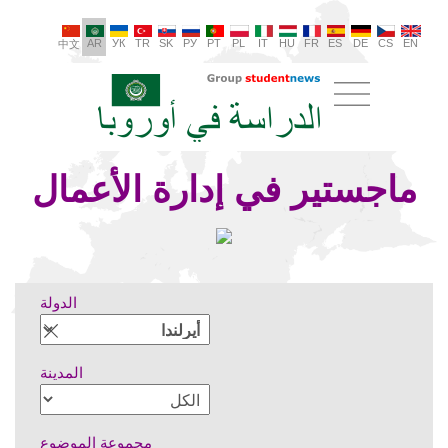
AR
УК
TR
SK
РУ
PT
PL
IT
HU
FR
ES
DE
CS
EN
中文
ماجستير في إدارة الأعمال
الدولة
المدينة
مجموعة الموضوع